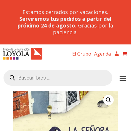
Estamos cerrados por vacaciones.
Serviremos tus pedidos a partir del
próximo 24 de agosto.
Gracias por la
paciencia.
El Grupo
Agenda
Búsqueda
de
productos