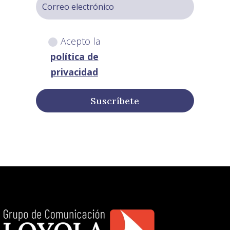
Acepto la
política de
privacidad
Suscríbete