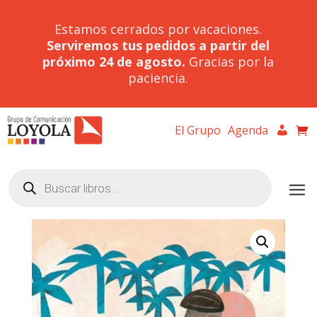
Estamos cerrados por vacaciones.
Serviremos tus pedidos a partir del
próximo 24 de agosto.
Gracias por la
paciencia.
El Grupo
Agenda
Búsqueda
de
productos