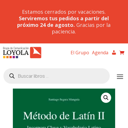
Estamos cerrados por vacaciones.
Serviremos tus pedidos a partir del
próximo 24 de agosto.
Gracias por la
paciencia.
El Grupo
Agenda
Búsqueda
de
productos