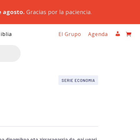
e agosto.
Gracias por la paciencia.
iblia
El Grupo
Agenda
SERIE ECONOMIA
na dinamikoa eta zirraragarria da, gai ugari