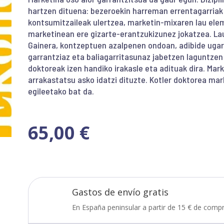
hartzen dituena: bezeroekin harreman errentagarria
kontsumitzaileak ulertzea, marketin-mixaren lau ele
marketinean ere gizarte-erantzukizunez jokatzea. Lau 
Gainera, kontzeptuen azalpenen ondoan, adibide ugar
garrantziaz eta baliagarritasunaz jabetzen laguntzen 
doktoreak izen handiko irakasle eta adituak dira. Mark
arrakastatsu asko idatzi dituzte. Kotler doktorea ma
egileetako bat da.
65,00
€
Gastos de envío gratis
En España peninsular a partir de 15 € de compr