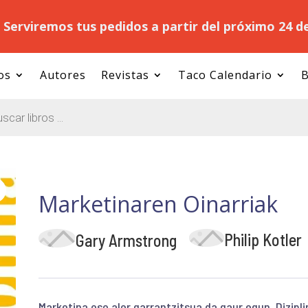
.
Serviremos tus pedidos a partir del próximo 24 d
os
Autores
Revistas
Taco Calendario
B
Marketinaren Oinarriak
Philip Kotler
Gary Armstrong
Marketina oso alor garrantzitsua da gaur egun. Dizipli