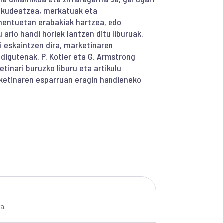
k kudeatzea, merkatuak eta
mentuetan erabakiak hartzea, edo
arlo handi horiek lantzen ditu liburuak.
i eskaintzen dira, marketinaren
digutenak. P. Kotler eta G. Armstrong
etinari buruzko liburu eta artikulu
rketinaren esparruan eragin handieneko
a.