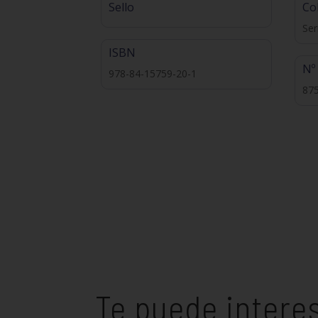
Sello
Co
Ser
ISBN
Nº
978-84-15759-20-1
87
Te puede intere