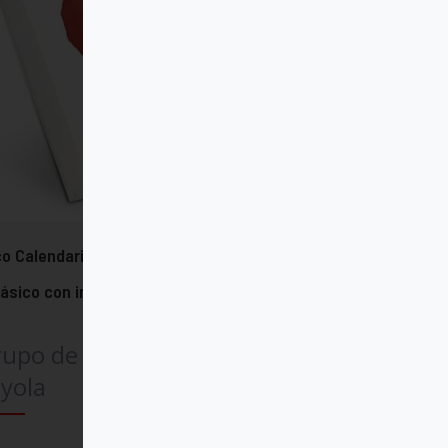
o Calendario del Corazón de Jesús
lásico con imán - 2026
rupo de Comunicación
yola