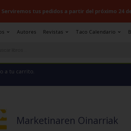
.
Serviremos tus pedidos a partir del próximo 24 d
os
Autores
Revistas
Taco Calendario
B
 a tu carrito.
Marketinaren Oinarriak