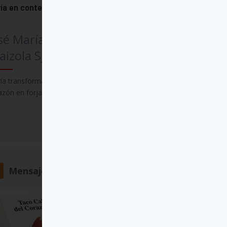
ía en contemplaciones de papel
sé María Rodríguez
aizola SJ
ía transforma la entraña en cuna, y el
azón en forja
Comprar
Mensajero