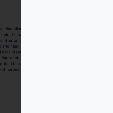
na dinamikoa eta zirraragarria da, gai ugari
k kudeatzea, merkatuak eta
mentuetan erabakiak hartzea, edo
arlo handi horiek lantzen ditu liburuak.
i eskaintzen dira, marketinaren
digutenak. P. Kotler eta G. Armstrong
etinari buruzko liburu eta artikulu
rketinaren esparruan eragin handieneko