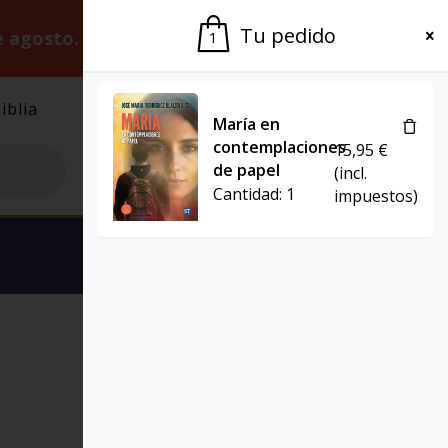
Tu pedido
e agosto.
Gracias por la paciencia.
1
iblia
El Grupo
Agenda
María en
contemplaciones
15,95
€
de papel
(incl.
Cantidad:
1
impuestos)
Ver carrito
SERIE ECONOMIA