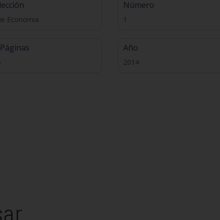
lección
Número
ie Economia
1
 Páginas
Año
5
2014
sar