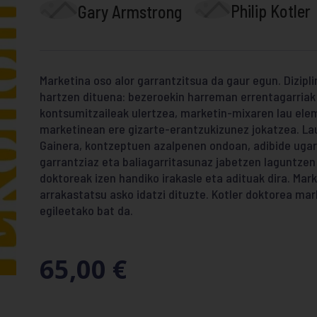
Philip Kotler
Gary Armstrong
Marketina oso alor garrantzitsua da gaur egun. Dizipli
hartzen dituena: bezeroekin harreman errentagarria
kontsumitzaileak ulertzea, marketin-mixaren lau ele
marketinean ere gizarte-erantzukizunez jokatzea. Lau 
Gainera, kontzeptuen azalpenen ondoan, adibide ugar
garrantziaz eta baliagarritasunaz jabetzen laguntzen 
doktoreak izen handiko irakasle eta adituak dira. Mark
arrakastatsu asko idatzi dituzte. Kotler doktorea ma
egileetako bat da.
65,00
€