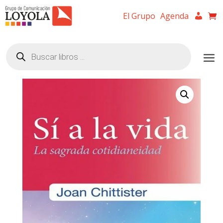
El Grupo
Agenda
Búsqueda
de
productos