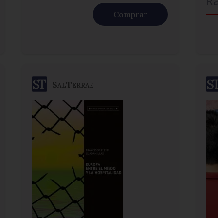
R
Comprar
SalTerrae