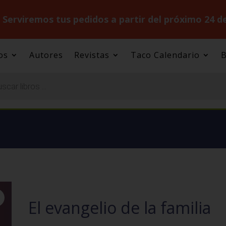
.
Serviremos tus pedidos a partir del próximo 24 d
os
Autores
Revistas
Taco Calendario
B
El evangelio de la familia