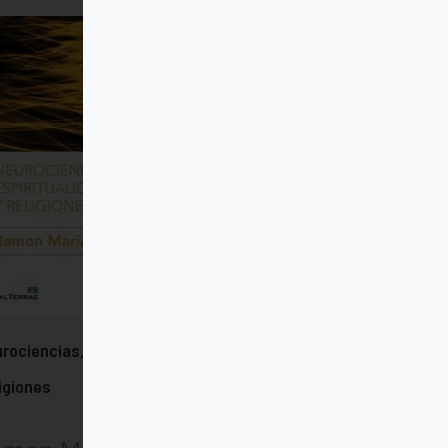
rociencias,Espiritualidad y
igiones