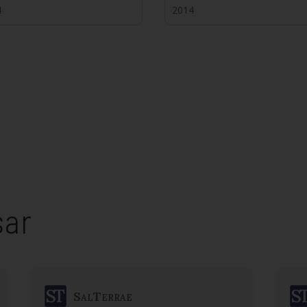
4
2014
sar
SalTerrae