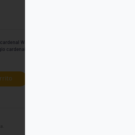
 cardenal Walter Kasper ha realizado una
gio cardenalicio sobre las cuestiones
rrito
a.