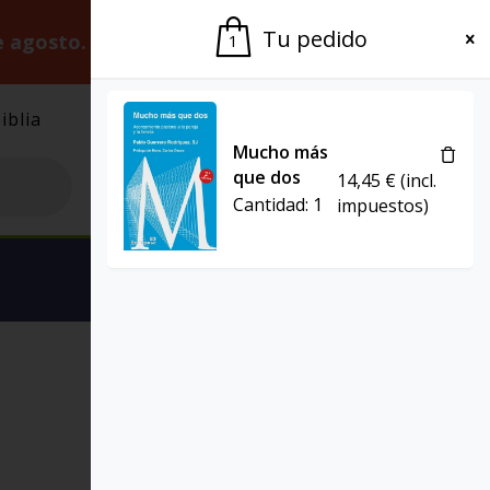
Tu pedido
e agosto.
Gracias por la paciencia.
1
iblia
El Grupo
Agenda
Mucho más
que dos
14,45
€
(incl.
Cantidad:
1
impuestos)
Ver carrito
ST BREVE