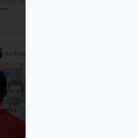
amon Maria Nogues
Comprar
SalTerrae