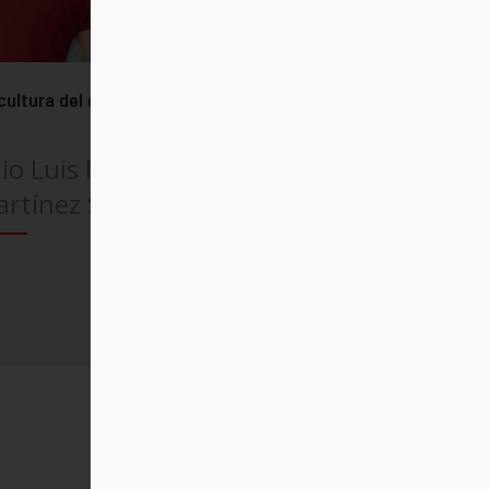
cultura del encuentro
lio Luis Martínez
rtínez SJ
Comprar