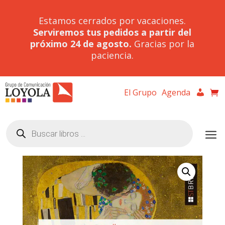
Estamos cerrados por vacaciones.
Serviremos tus pedidos a partir del
próximo 24 de agosto.
Gracias por la
paciencia.
El Grupo
Agenda
Búsqueda
de
productos