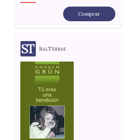
Comprar
SalTerrae