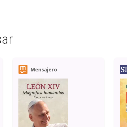
sar
Mensajero