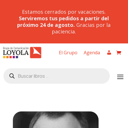
Estamos cerrados por vacaciones.
Serviremos tus pedidos a partir del
próximo 24 de agosto.
Gracias por la
paciencia.
El Grupo
Agenda
Búsqueda
de
productos