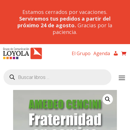
Estamos cerrados por vacaciones.
Serviremos tus pedidos a partir del
próximo 24 de agosto.
Gracias por la
paciencia.
El Grupo
Agenda
Búsqueda
de
productos