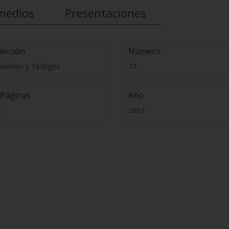
medios
Presentaciones
lección
Número
vidores y Testigos
77
 Páginas
Año
8
2003