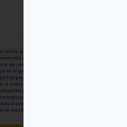
ecuencia que va de la animación
permanente al camino de renovación
s el eje central que recorre estas
 en el que la voz habla y llama; la
rtida para la decisión de vivir en
; la madurez y las tensiones del vivir
silización y la mantiene abierta al Espíritu.
te implicados en los temas de la vocación
osas ocasiones, el autor ha querido
 en este libro.