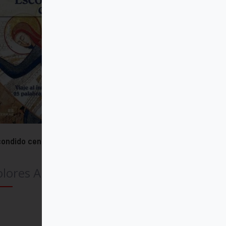
ondido centro
lores Aleixandre
Comprar