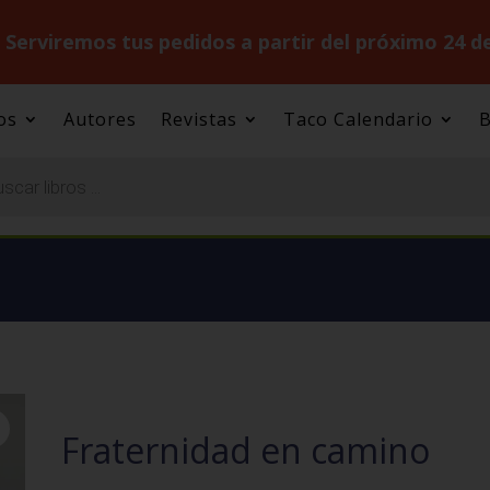
.
Serviremos tus pedidos a partir del próximo 24 d
os
Autores
Revistas
Taco Calendario
B
Fraternidad en camino