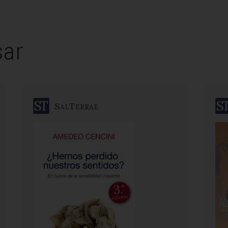
sar
SalTerrae