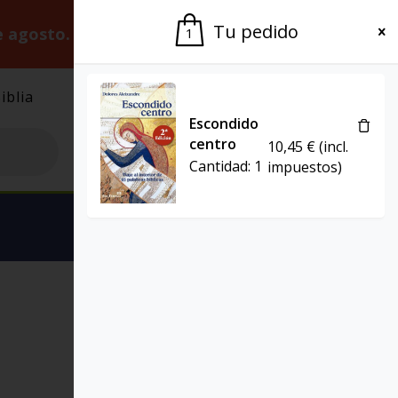
Tu pedido
e agosto.
Gracias por la paciencia.
1
iblia
El Grupo
Agenda
Escondido
centro
10,45
€
(incl.
Cantidad:
1
impuestos)
Ver carrito
SERVIDORES Y TESTIGOS