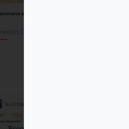
acionarse para compartir
medeo Cencini
Comprar
SalTerrae