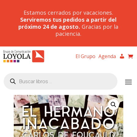
Estamos cerrados por vacaciones.
Serviremos tus pedidos a partir del
próximo 24 de agosto.
Gracias por la
paciencia.
El Grupo
Agenda
Búsqueda
de
productos