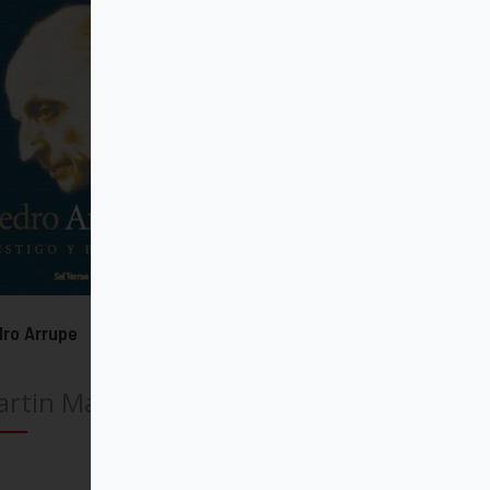
ro Arrupe
rtin Maier
Comprar