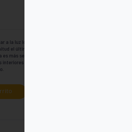
r a la luz los valores humanos,
itud el último viaje, del tiempo a la
uda es más ser fármacos que administrar
 interiores del que está a punto de
o.
rrito