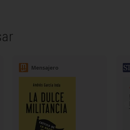
sar
Mensajero