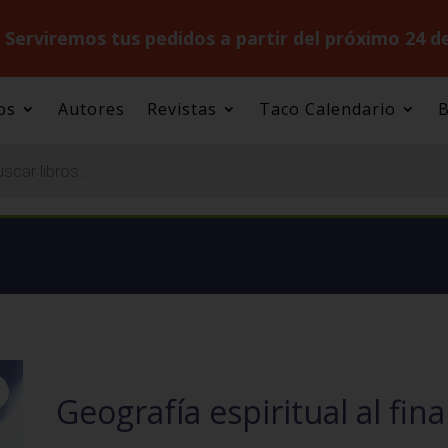
.
Serviremos tus pedidos a partir del próximo 24 d
os
Autores
Revistas
Taco Calendario
B
Geografía espiritual al fina