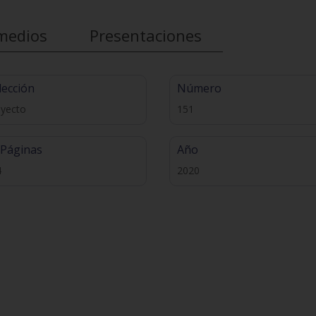
medios
Presentaciones
lección
Número
oyecto
151
 Páginas
Año
4
2020