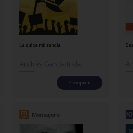
La dulce militancia
Des
Andrés García Inda
A
Comprar
Mensajero