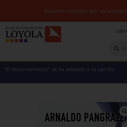
Estamos cerrados por vacaciones
Libr
Búsqueda
de
productos
“El discernimiento” se ha añadido a tu carrito.