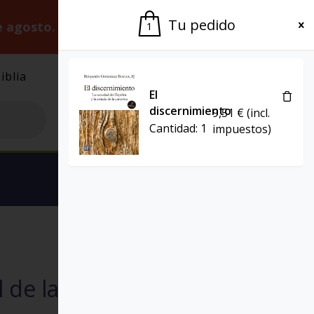
Tu pedido
e agosto.
Gracias por la paciencia.
1
iblia
El Grupo
Agenda
El
discernimiento
9,51
€
(incl.
Cantidad:
1
impuestos)
Ver carrito
PROYECTO
l de la vida