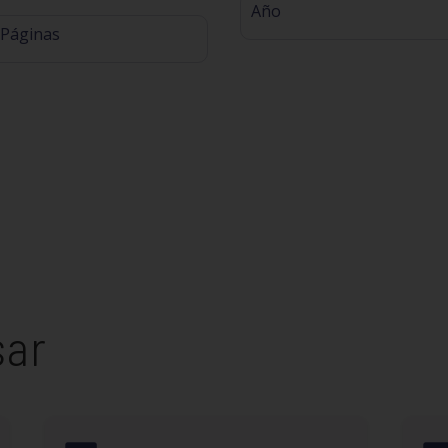
Año
 Páginas
sar