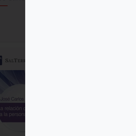
Comprar
SalTerrae