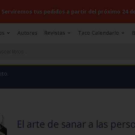
.
Serviremos tus pedidos a partir del próximo 24 d
os
Autores
Revistas
Taco Calendario
B
ito.
El arte de sanar a las pers