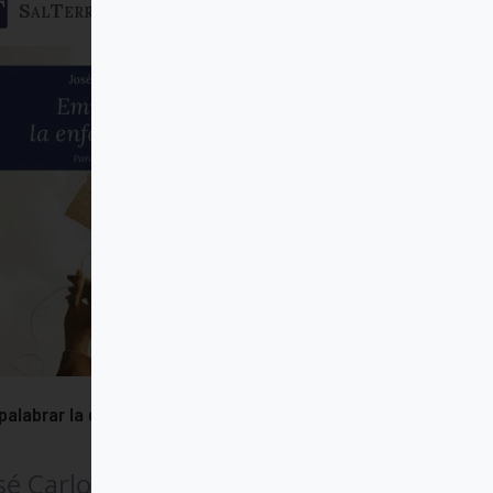
SalTerrae
alabrar la enfermedad
sé Carlos Bermejo