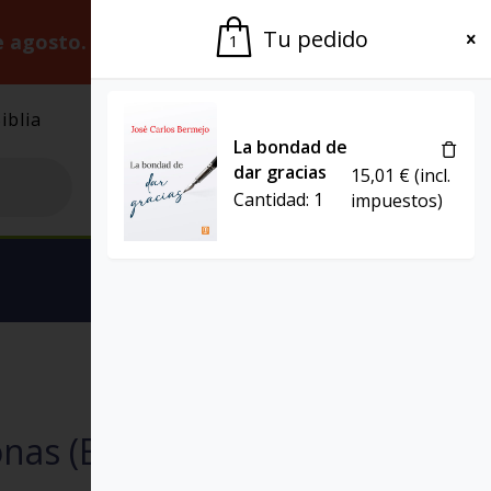
Tu pedido
e agosto.
Gracias por la paciencia.
1
iblia
El Grupo
Agenda
La bondad de
dar gracias
15,01
€
(incl.
Cantidad:
1
impuestos)
Ver carrito
EBOOK
PROYECTO
onas (Ebook)