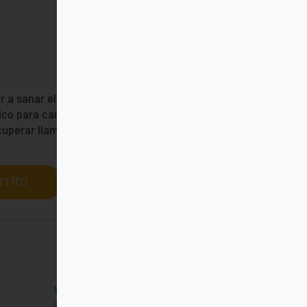
 a sanar el corazón o alcanzar sus
ásico para caminar acompañado, dejándose
cuperar llamas latentes.
rrito
Versión papel
11,00
€
10,45
€