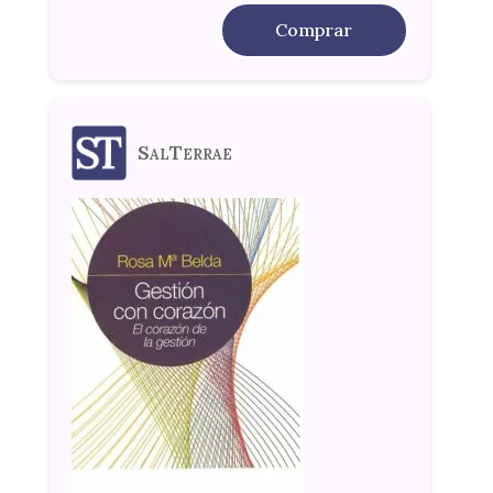
Comprar
SalTerrae