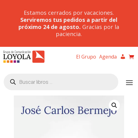
Estamos cerrados por vacaciones.
Serviremos tus pedidos a partir del
próximo 24 de agosto.
Gracias por la
paciencia.
El Grupo
Agenda
Búsqueda
de
productos