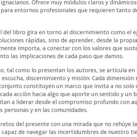
s ignacianos. Ofrece muy módulos claros y dinámicos
 para entornos profesionales que requieren tanto d
 del libro gira en torno al discernimiento como el ej
soluciones rápidas, sino de aprender, desde la propia
lmente importa, a conectar con los valores que sust
nto las implicaciones de cada paso que damos.
no, tal como lo presentan los autores, se articula en
n, escucha, discernimiento y misión. Cada dimensión
onjunto constituyen un marco que invita a no solo c
cada acción hacia algo que aporte un sentido y un be
itan a liderar desde el compromiso profundo con aq
as personas y en las comunidades.
s retos del presente con una mirada que no rehúye l
 capaz de navegar las incertidumbres de nuestro t