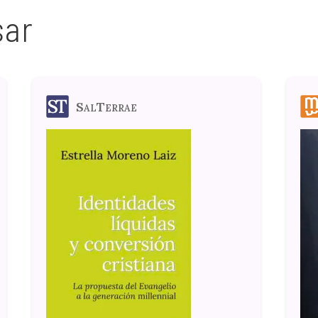
sar
SalTerrae