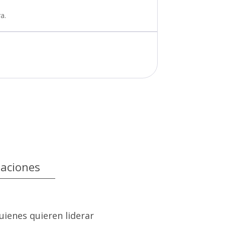
a.
taciones
uienes quieren liderar