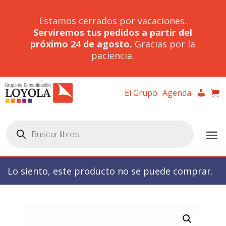
Estamos cerrados por vacaciones.
Serviremos tus pedidos a partir del
próximo 24 de agosto.
Gracias por la
paciencia.
El Grupo
Agenda
Búsqueda
de
productos
Lo siento, este producto no se puede comprar.