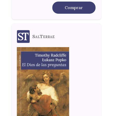
Comprar
SalTerrae