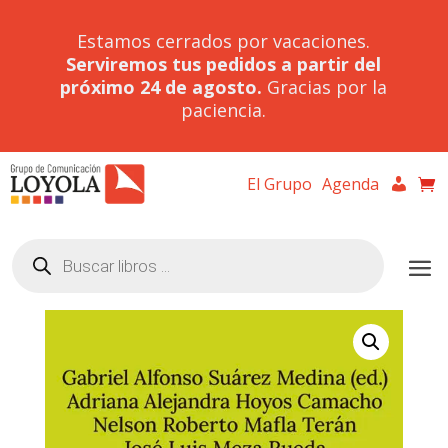
Estamos cerrados por vacaciones.
Serviremos tus pedidos a partir del
próximo 24 de agosto.
Gracias por la
paciencia.
El Grupo
Agenda
Búsqueda
de
productos