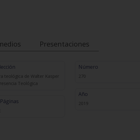
medios
Presentaciones
lección
Número
a teológica de Walter Kasper
270
resencia Teológica
Año
 Páginas
2019
2