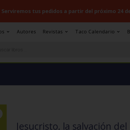
.
Serviremos tus pedidos a partir del próximo 24 d
os
Autores
Revistas
Taco Calendario
B
Jesucristo, la salvación d