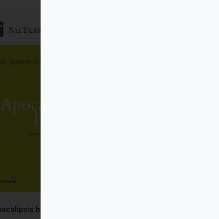
SalTerrae
ocalipsis hoy?