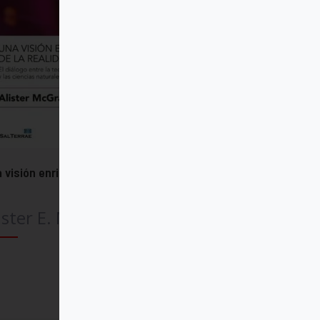
 visión enriquecida de la realidad
ister E. McGrath
Comprar