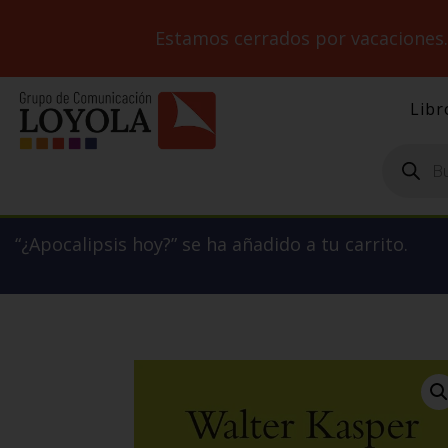
Estamos cerrados por vacaciones
Libr
Búsqueda
de
productos
“¿Apocalipsis hoy?” se ha añadido a tu carrito.