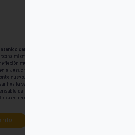
contenido central del mensaje cristiano no
 persona misma de Jesucristo, en la que se
 reflexión muy luminosa sobre el corazón de
men a Jesucristo como el Salvador vivo que
zonte nuevo. Desde la confesión de Cristo
r hoy la salvación, el diálogo
ispensable para quienes buscan
storia concreta de Jesús de Nazaret
rrito