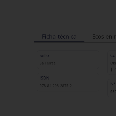
Ficha técnica
Ecos en 
Sello
Co
SalTerrae
Obr
| P
ISBN
Nº
978-84-293-2875-2
63