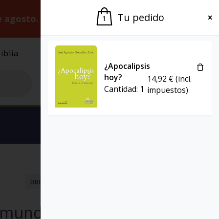
Tu pedido
e agosto.
Gracias por la paciencia.
1
iblia
El Grupo
Agenda
¿Apocalipsis
hoy?
14,92
€
(incl.
Cantidad:
1
impuestos)
Ver carrito
OBRA TEOLÓGICA DE WALTER KASPER
PRESENCIA TEOLÓGICA
el mundo