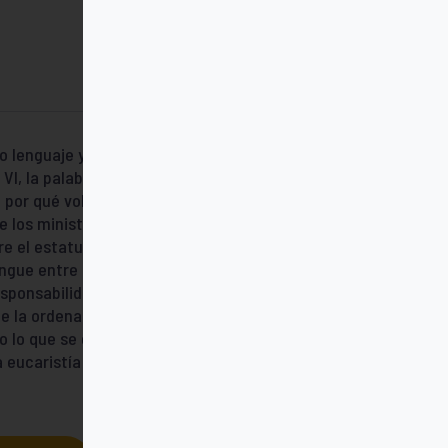
o lenguaje y nuestras referencias. ¿Por
I, la palabra “ministerio” para designar
por qué volver a los términos y a las
e los ministerios eclesiales, como si no nos
re el estatuto de los laicos que tienen un
stingue entre lo que corresponde al bautismo
sponsabilidad pastoral. Finalmente, el
e la ordenación para el ministerio pastoral.
o lo que se espera de ellos. ¿Qué hacer,
 eucaristía o de la reconciliación