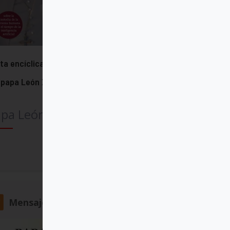
ta encíclica "Magnifica humanitas"
 papa León XIV
pa León XIV
Comprar
Mensajero