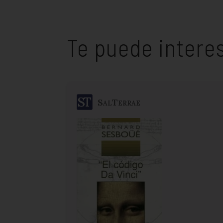
Te puede intere
SalTerrae