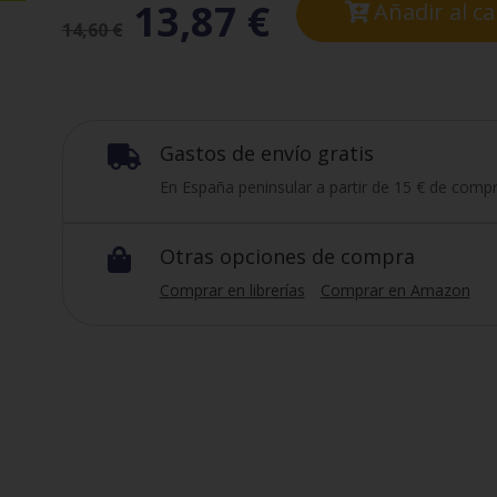
13,87
€
Añadir al ca
14,60
€
Gastos de envío gratis

En España peninsular a partir de 15 € de compr
Otras opciones de compra

Comprar en librerías
Comprar en Amazon