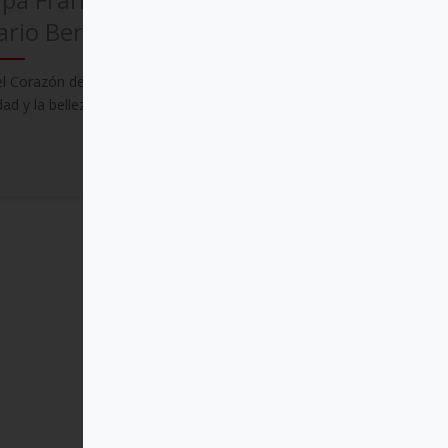
rio Bergoglio)
el Corazón de Cristo encontramos la
dad y la belleza del amor
Comprar