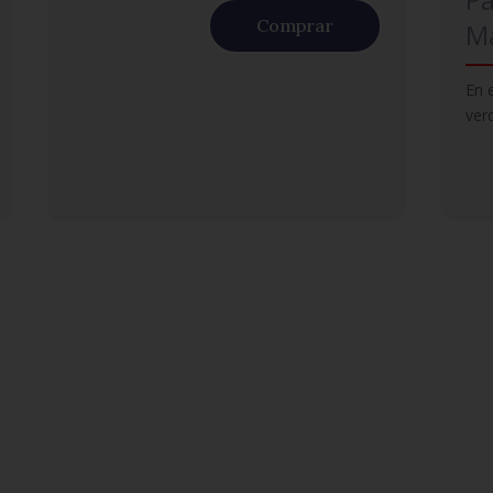
Comprar
Ma
En 
ver