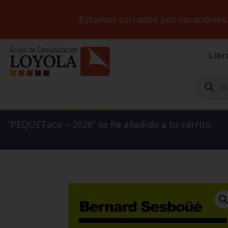
Estamos cerrados por vacaciones
Libr
Búsqueda
de
productos
“PEQUETaco – 2026” se ha añadido a tu carrito.