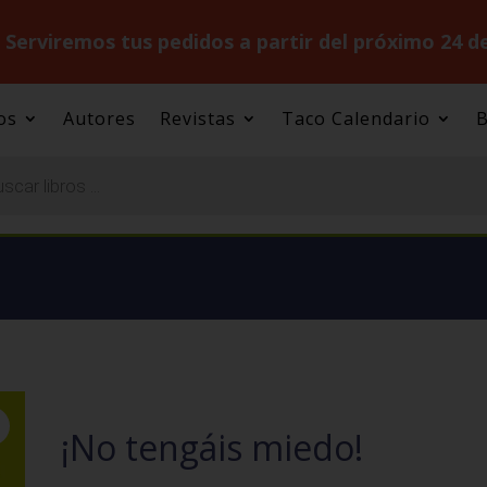
.
Serviremos tus pedidos a partir del próximo 24 d
os
Autores
Revistas
Taco Calendario
B
¡No tengáis miedo!