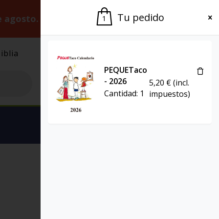
Tu pedido
e agosto.
Gracias por la paciencia.
1
iblia
El Grupo
Agenda
PEQUETaco
- 2026
5,20
€
(incl.
Cantidad:
1
impuestos)
Ver carrito
PRESENCIA TEOLÓGICA