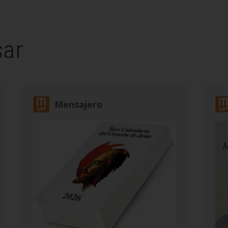
sar
Mensajero