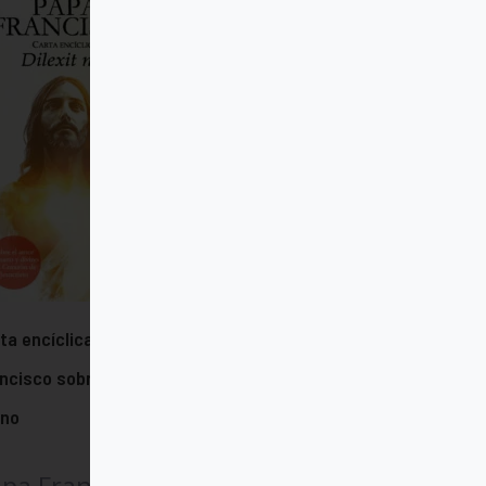
ta encíclica "Dilexit nos" del papa
ncisco sobre el amor humano y
ino
pa Francisco (Jorge