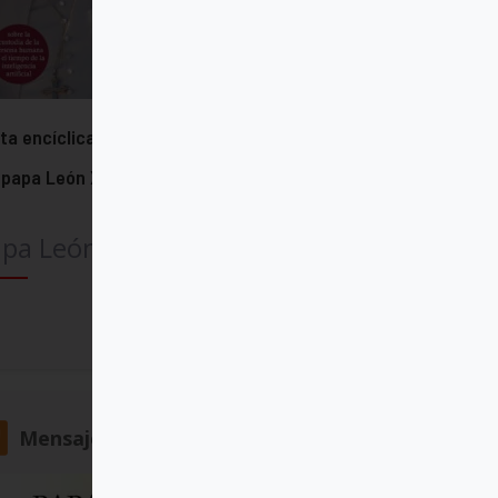
ta encíclica "Magnifica humanitas"
 papa León XIV
pa León XIV
Comprar
Mensajero