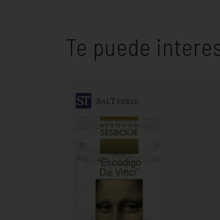
Te puede intere
SalTerrae