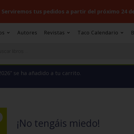
.
Serviremos tus pedidos a partir del próximo 24 d
os
Autores
Revistas
Taco Calendario
B
026” se ha añadido a tu carrito.
¡No tengáis miedo!