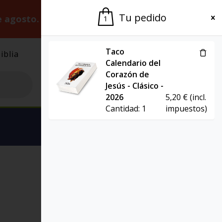
Tu pedido
e agosto.
Gracias por la paciencia.
1
Taco
iblia
El Grupo
Agenda
Calendario del
Corazón de
Jesús - Clásico -
2026
5,20
€
(incl.
Cantidad:
1
impuestos)
Ver carrito
PRESENCIA TEOLÓGICA