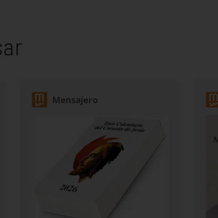
sar
Mensajero