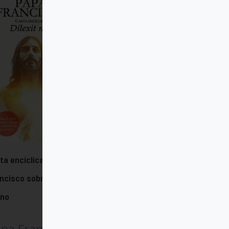
ta encíclica "Dilexit nos" del papa
ncisco sobre el amor humano y
ino
pa Francisco (Jorge