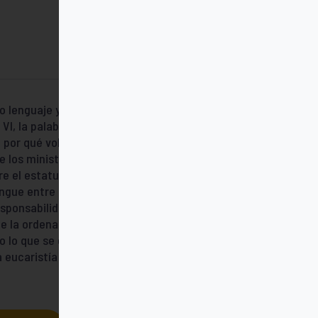
o lenguaje y nuestras referencias. ¿Por
I, la palabra “ministerio” para designar
por qué volver a los términos y a las
e los ministerios eclesiales, como si no nos
re el estatuto de los laicos que tienen un
stingue entre lo que corresponde al bautismo
sponsabilidad pastoral. Finalmente, el
e la ordenación para el ministerio pastoral.
o lo que se espera de ellos. ¿Qué hacer,
 eucaristía o de la reconciliación