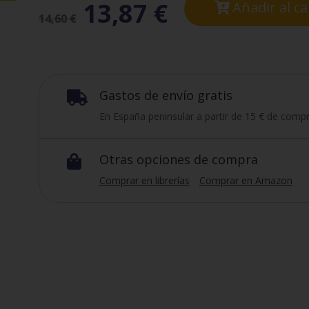
13,87
€
Añadir al ca
14,60
€
Gastos de envío gratis

En España peninsular a partir de 15 € de compr
Otras opciones de compra

Comprar en librerías
Comprar en Amazon