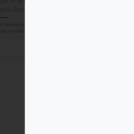
rio Bergoglio)
el Corazón de Cristo encontramos la
dad y la belleza del amor
Comprar