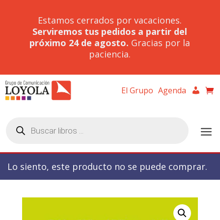
Estamos cerrados por vacaciones.
Serviremos tus pedidos a partir del
próximo 24 de agosto.
Gracias por la
paciencia.
El Grupo
Agenda
Búsqueda
de
productos
Lo siento, este producto no se puede comprar.