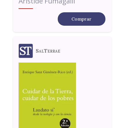
Aristide Fumagalli
Comprar
SalTerrae