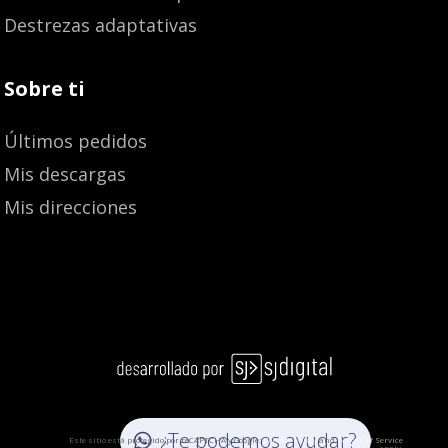
Destrezas adaptativas
Sobre ti
Últimos pedidos
Mis descargas
Mis direcciones
15,20
€
¿Te podemos ayudar?
Este sitio está protegido por reCAPTCHA y Google:
Privacy Policy
and
Terms of Service
apply.