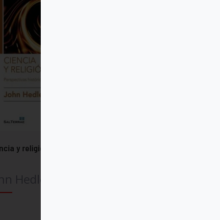
ncia y religión
hn Hedley Brooke
Comprar