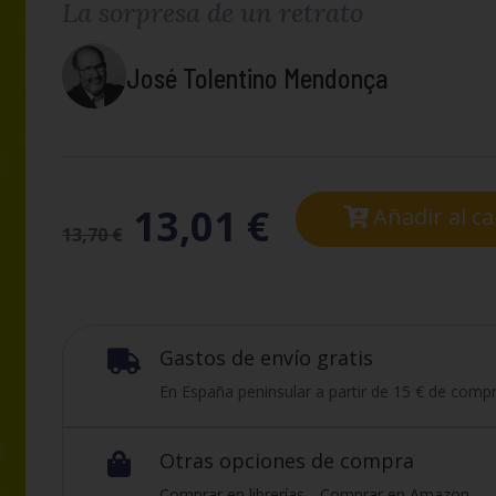
La sorpresa de un retrato
José Tolentino Mendonça
13,01
€
Añadir al ca
13,70
€
Gastos de envío gratis

En España peninsular a partir de 15 € de compr
Otras opciones de compra

Comprar en librerías
Comprar en Amazon