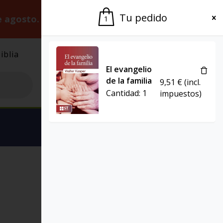
Tu pedido
e agosto.
Gracias por la paciencia.
1
iblia
El Grupo
Agenda
El evangelio
de la familia
9,51
€
(incl.
Cantidad:
1
impuestos)
Ver carrito
PRESENCIA TEOLÓGICA