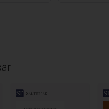
sar
SalTerrae