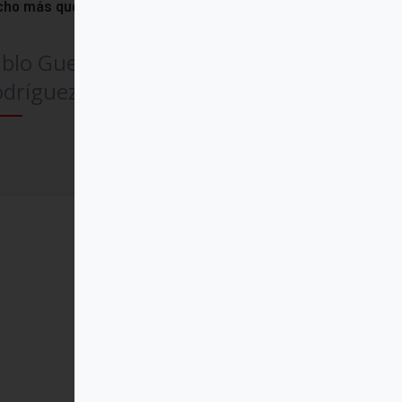
cho más que dos
blo Guerrero
dríguez SJ
Comprar