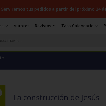
.
Serviremos tus pedidos a partir del próximo 24 d
os
Autores
Revistas
Taco Calendario
B
to.
La construcción de Jesús