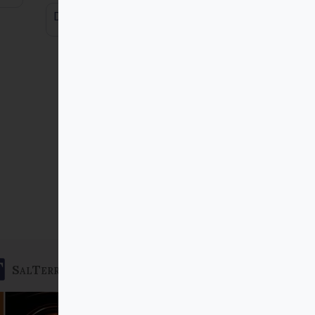
Dimensiones
SalTerrae