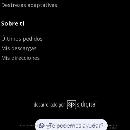
Destrezas adaptativas
Sobre ti
Últimos pedidos
Mis descargas
Mis direcciones
Añadir al carrito
19,50
€
18,52
€
¿Te podemos ayudar?
Este sitio está protegido por reCAPTCHA y Google:
Privacy Policy
and
Terms of Service
apply.