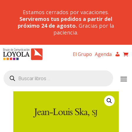
Estamos cerrados por vacaciones.
Serviremos tus pedidos a partir del
próximo 24 de agosto.
Gracias por la
paciencia.
El Grupo
Agenda
Búsqueda
de
productos