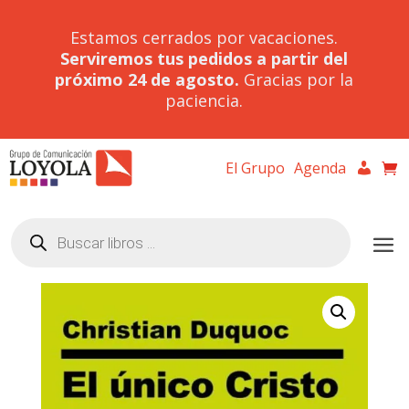
Estamos cerrados por vacaciones.
Serviremos tus pedidos a partir del
próximo 24 de agosto.
Gracias por la
paciencia.
El Grupo
Agenda
Búsqueda
de
productos