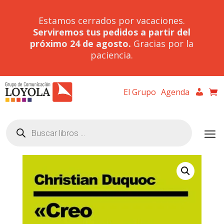
Estamos cerrados por vacaciones.
Serviremos tus pedidos a partir del
próximo 24 de agosto.
Gracias por la
paciencia.
El Grupo
Agenda
Búsqueda
de
productos