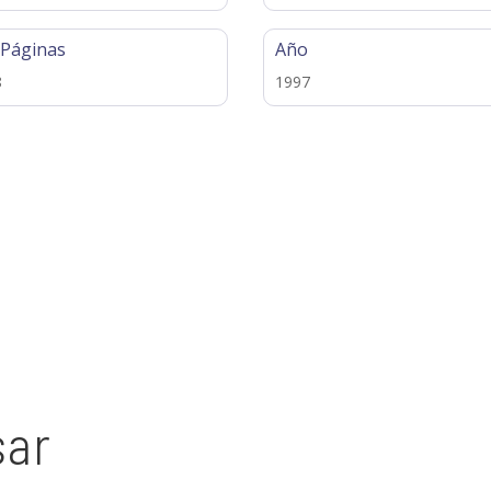
 Páginas
Año
8
1997
sar