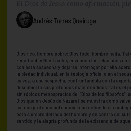
El Dios de Jesús como afirmación pl
Andrés Torres Queiruga
Dios rico, hombre pobre: Dios todo, hombre nada. Tal
Feuerbach y Niestzsche, envenena las relaciones entre
con esta sospecha y dejarse interrogar por ella acer
la piedad individual, en la teología oficial o en el sec
su vez, a esa sospecha, confrontándola con la experien
descubierto sus profundos malentendidos: tal es el pro
sin tópicos menosprecios del “Dios de los filósofos”, s
Dios que en Jesús de Nazaret se muestra como salvac
su más profunda autonomía: que defiende sin ambigüe
está siempre del lado del hombre y en contra del sufri
sentido y la alegría profunda de la existencia de aqu