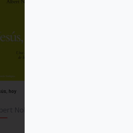
ús, hoy
bert Nolan
Comprar