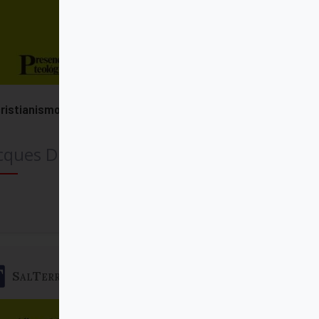
cristianismo y las religiones
cques Dupuis SJ
Comprar
SalTerrae