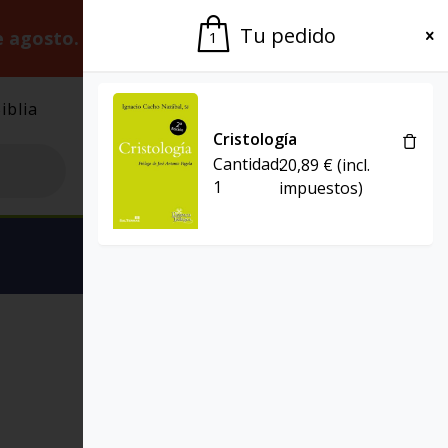
Tu pedido
e agosto.
Gracias por la paciencia.
1
iblia
El Grupo
Agenda
Cristología
Cantidad:
20,89
€
(incl.
1
impuestos)
Ver carrito
PRESENCIA TEOLÓGICA