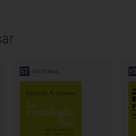
sar
SalTerrae