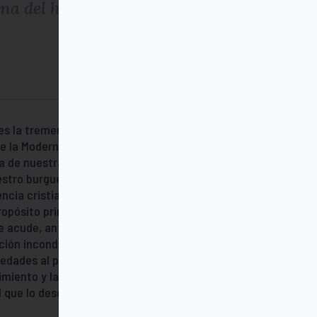
ena del hombre
 es la tremenda sospecha que, desde
 la Modernidad y el Cristianismo. Dialogar
ca de nuestras deformaciones históricas en
uestro burgués del Evangelio: interrogar, a
cia cristiana original y poniendo al
pósito principal de este libro. Para ello,
e acude, ante todo, al Dios de Jesús. Al
ión incondicional que afirma al hombre en
dades al pobre: que, como el “Anti-mal”,
miento y la desgracia. Al Dios que es el
el que lo descubre o entre-descubre.