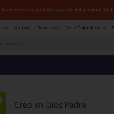
.
Serviremos tus pedidos a partir del próximo 24 d
os
Autores
Revistas
Taco Calendario
B
Creo en Dios Padre