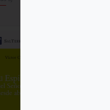
Comprar
SalTerrae