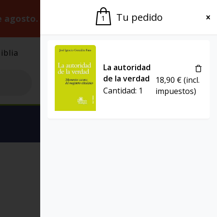
Tu pedido
e agosto.
Gracias por la paciencia.
1
iblia
El Grupo
Agenda
La autoridad
de la verdad
18,90
€
(incl.
Cantidad:
1
impuestos)
Ver carrito
PRESENCIA TEOLÓGICA