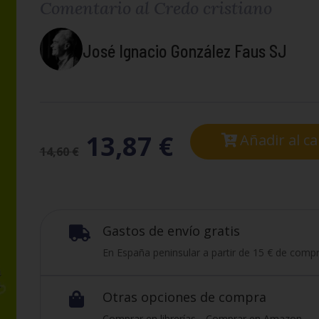
Comentario al Credo cristiano
José Ignacio González Faus SJ
13,87
€
Añadir al ca
14,60
€
Gastos de envío gratis

En España peninsular a partir de 15 € de compr
Otras opciones de compra

Comprar en librerías
Comprar en Amazon