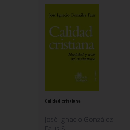
Calidad cristiana
José Ignacio González
Faus SJ