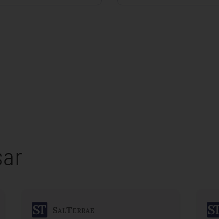
sar
SalTerrae