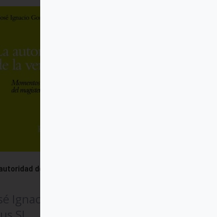
autoridad de la verdad
sé Ignacio González
us SJ