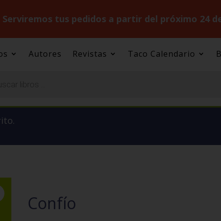
.
Serviremos tus pedidos a partir del próximo 24 d
os
Autores
Revistas
Taco Calendario
B
ito.
Confío