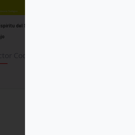
Espíritu del Señor actúa desde
jo
ctor Codina SJ
Comprar