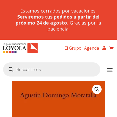
Estamos cerrados por vacaciones.
Serviremos tus pedidos a partir del
próximo 24 de agosto.
Gracias por la
paciencia.
El Grupo
Agenda
Búsqueda
de
productos