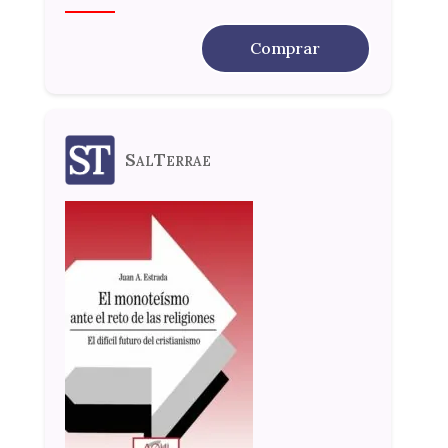
Comprar
SalTerrae