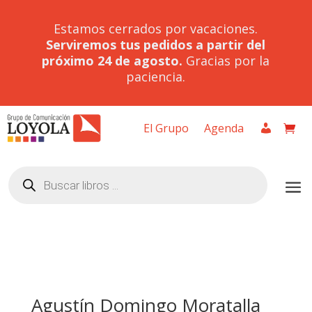
Estamos cerrados por vacaciones.
Serviremos tus pedidos a partir del
próximo 24 de agosto.
Gracias por la
paciencia.
El Grupo
Agenda
Búsqueda
de
productos
Agustín Domingo Moratalla