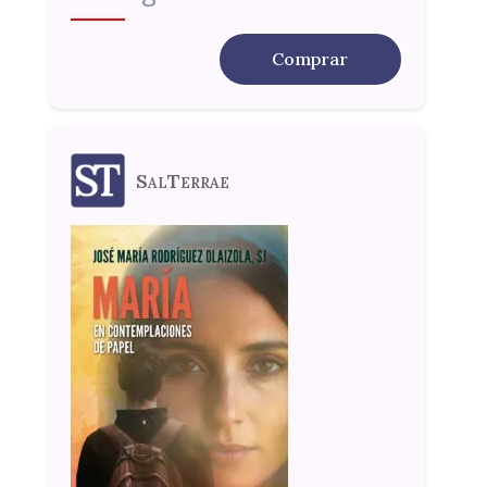
Comprar
SalTerrae