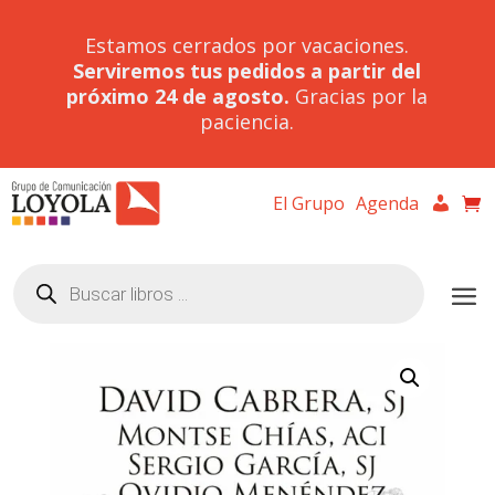
Estamos cerrados por vacaciones.
Serviremos tus pedidos a partir del
próximo 24 de agosto.
Gracias por la
paciencia.
El Grupo
Agenda
Búsqueda
de
productos