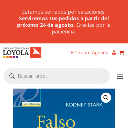
Estamos cerrados por vacaciones.
Serviremos tus pedidos a partir del
próximo 24 de agosto.
Gracias por la
paciencia.
El Grupo
Agenda
Búsqueda
de
productos