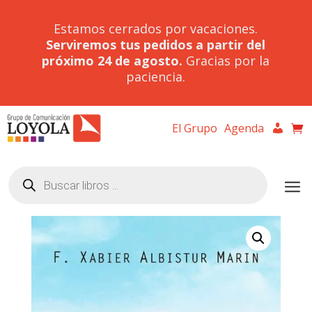
Estamos cerrados por vacaciones.
Serviremos tus pedidos a partir del
próximo 24 de agosto.
Gracias por la
paciencia.
El Grupo
Agenda
Búsqueda
de
productos