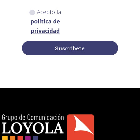
Acepto la
política de
privacidad
Suscríbete