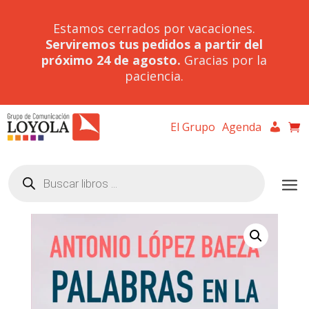
Estamos cerrados por vacaciones.
Serviremos tus pedidos a partir del
próximo 24 de agosto.
Gracias por la
paciencia.
El Grupo
Agenda
Búsqueda
de
productos