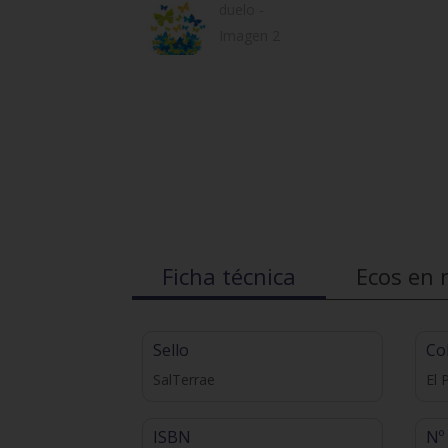
Ficha técnica
Ecos en 
Sello
Co
SalTerrae
El 
ISBN
Nº