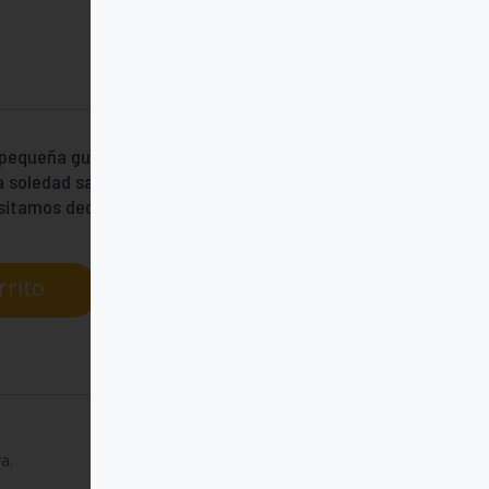
pequeña guía para dar palabras al corazón
a soledad sabe amarga, orar porque
sitamos decir que no entendemos.
rrito
a.