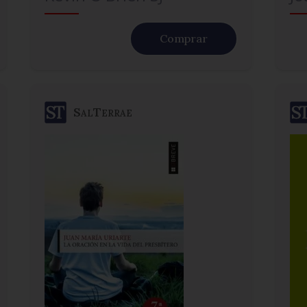
Comprar
SalTerrae