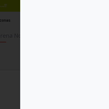
áconas
rena Noceti
Comprar