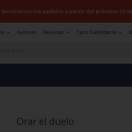
.
Serviremos tus pedidos a partir del próximo 24 d
os
Autores
Revistas
Taco Calendario
B
Orar el duelo