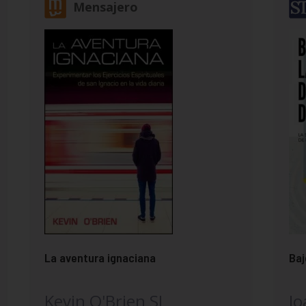
Mensajero
La aventura ignaciana
Baj
Kevin O'Brien SJ
Jo