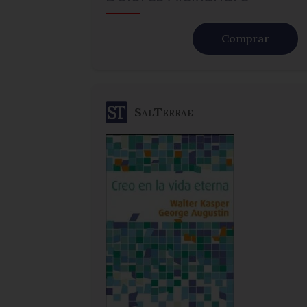
Comprar
SalTerrae