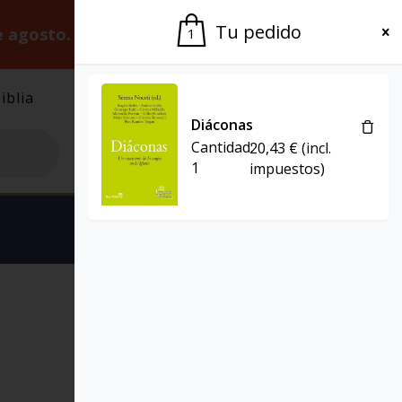
Tu pedido
e agosto.
Gracias por la paciencia.
1
iblia
El Grupo
Agenda
Diáconas
Cantidad:
20,43
€
(incl.
1
impuestos)
Ver carrito
EL POZO DE SIQUÉN