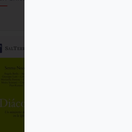
Comprar
SalTerrae