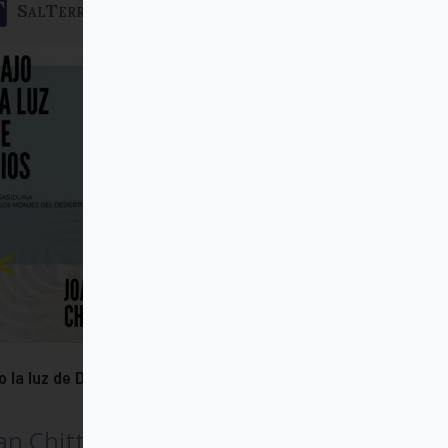
SalTerrae
o la luz de Dios
an Chittister OSB