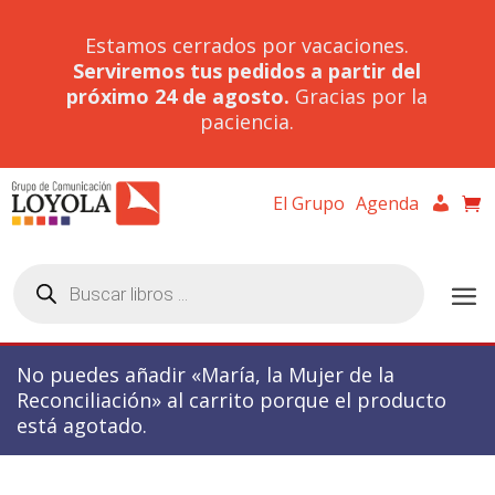
Estamos cerrados por vacaciones.
Serviremos tus pedidos a partir del
próximo 24 de agosto.
Gracias por la
paciencia.
El Grupo
Agenda
Búsqueda
de
productos
No puedes añadir «María, la Mujer de la
Reconciliación» al carrito porque el producto
está agotado.