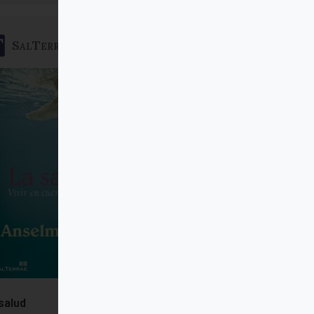
SalTerrae
salud