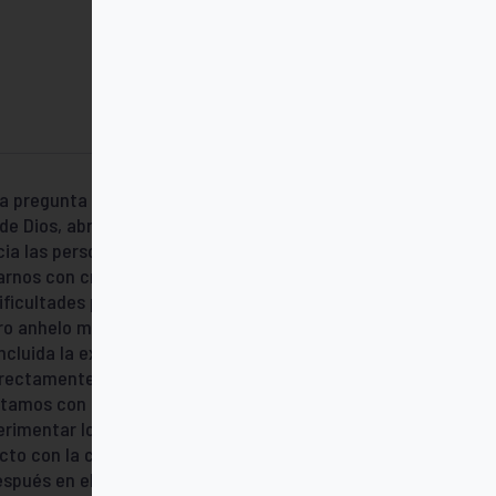
ta pregunta responde Anselm Grün con una
de Dios, abre tus sentidos», es decir, afina
ia las personas, la naturaleza y tu propia
tarnos con creer en Dios, sino a buscar aquí
dificultades para creer, o nos encontramos
tro anhelo más profundo, porque «el deseo
ncluida la experiencia de Dios, pasa por los
irectamente a Dios. La manera en que
tamos con los sentidos depende de
erimentar lo que hay detrás de lo que nos
to con la creación y las vivencias que
espués en el misterio de Dios». ANSELM