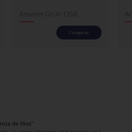
Anselm Grün OSB
A
Comprar
encia de Dios”
cada.
Los campos obligatorios están marcados con
*