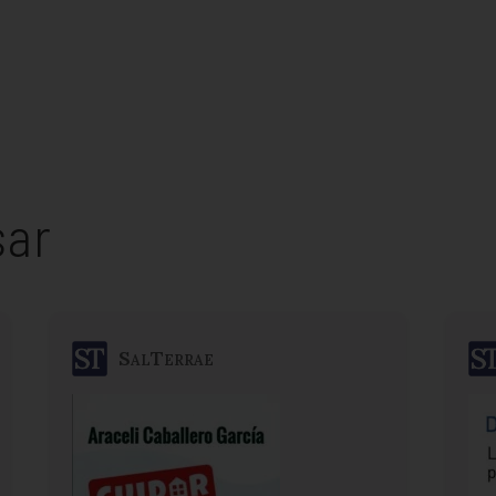
sar
SalTerrae