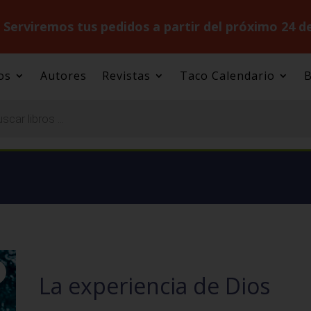
.
Serviremos tus pedidos a partir del próximo 24 d
os
Autores
Revistas
Taco Calendario
B
La experiencia de Dios