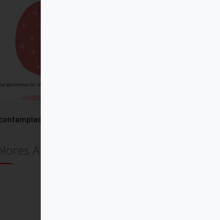
contemplación para alcanzar amor
lores Aleixandre
Comprar