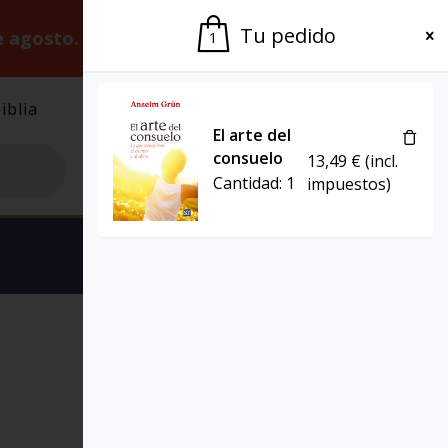
Tu pedido
e agosto.
Gracias por la paciencia.
1
iblia
El Grupo
Agenda
El arte del
consuelo
13,49
€
(incl.
Cantidad:
1
impuestos)
Ver carrito
EL POZO DE SIQUÉN