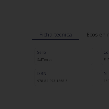
Ficha técnica
Ecos en 
Sello
Co
SalTerrae
El 
ISBN
Nº
978-84-293-1868-5
16