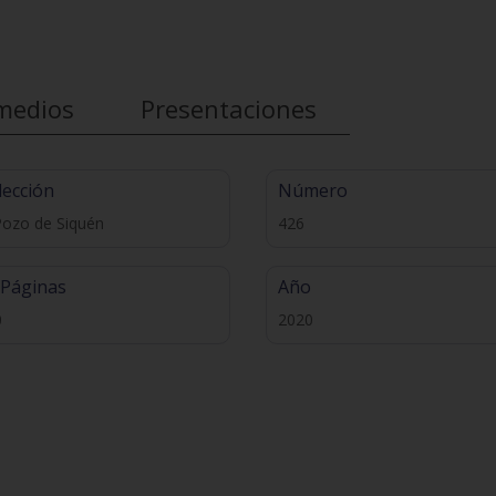
medios
Presentaciones
lección
Número
Pozo de Siquén
426
 Páginas
Año
0
2020