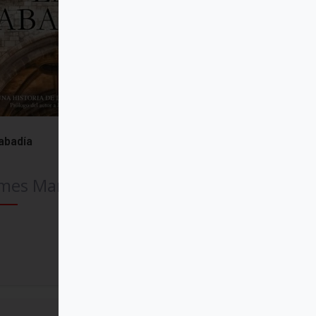
abadía
mes Martin SJ
Comprar