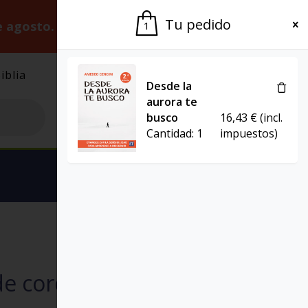
Tu pedido
e agosto.
Gracias por la paciencia.
1
iblia
El Grupo
Agenda
Desde la
aurora te
busco
16,43
€
(incl.
Cantidad:
1
impuestos)
Ver carrito
EL POZO DE SIQUÉN
de coronavirus