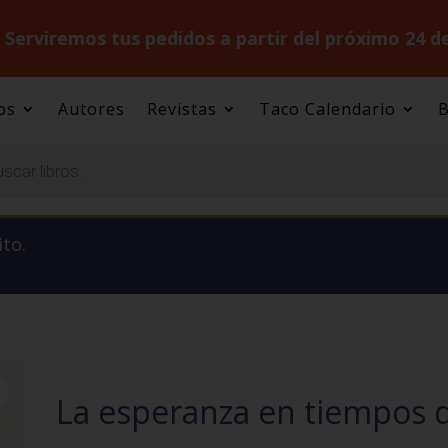
.
Serviremos tus pedidos a partir del próximo 24 d
os
Autores
Revistas
Taco Calendario
B
ito.
La esperanza en tiempos 