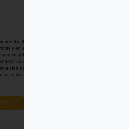
a supuesto el
Covid-19
en la vida propia, en
yores
y en las personas cercanas que han
nscurre entre lágrimas y sollozos, por los
a
mientras se recuperaba del coronavirus, y
ara vivir con sentido, individual y
nza si esta se queda en un dinamismo
rrito