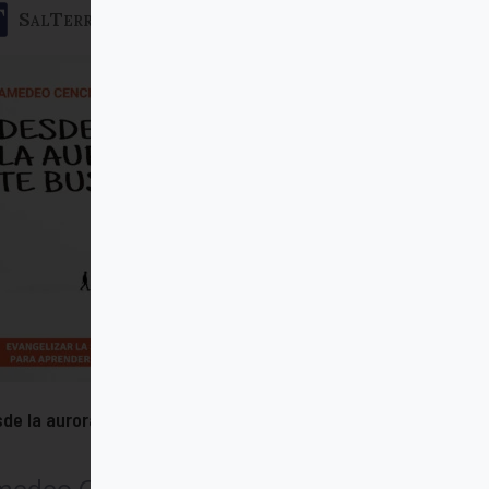
SalTerrae
de la aurora te busco
medeo Cencini