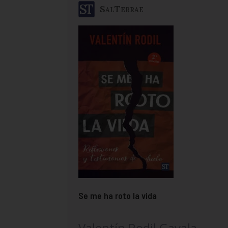
SalTerrae
Se me ha roto la vida
Valentín Rodil Gavala