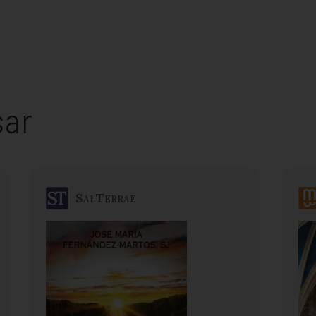
sar
SalTerrae