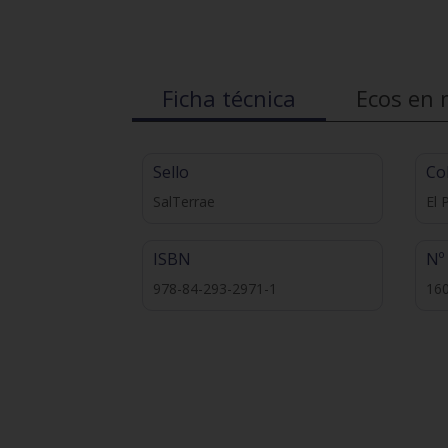
Ficha técnica
Ecos en 
Sello
Co
SalTerrae
El 
ISBN
Nº
978-84-293-2971-1
16