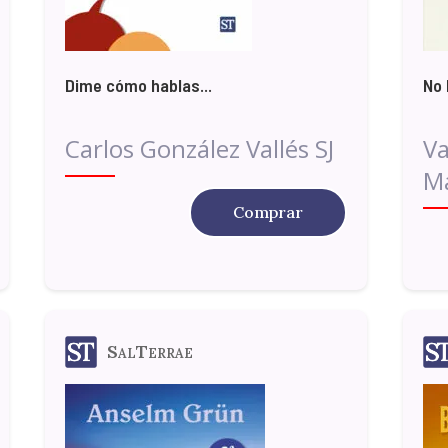
Dime cómo hablas...
No 
Carlos González Vallés SJ
Va
Ma
Comprar
SalTerrae