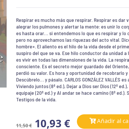
Respirar es mucho más que respirar. Respirar es dar v
alegrar los pulmones y alertar la mente: es unir lo corp
es hasta orar… si entendemos lo que es respirar y lo 
pero no aprovechamos las riquezas del acto vital. Dice
hombre». El aliento es el hilo de la vida desde el prim
suspiro del que se va. Ese hilo conductor da unidad a 
es vivir en todas las dimensiones de la vida. La respir
consciente. Es el secreto mejor guardado del Oriente, 
perdió su valor. Es hora y oportunidad de recobrarlo y 
Descúbrelo… y pásalo. CARLOS GONZÁLEZ VALLÉS es au
Viviendo juntos (8ª ed.), Dejar a Dios ser Dios (12ª ed.),
equipaje (20ª ed.) y Al andar se hace camino (8ª ed.). 
Testigos de la vida.
10,93
€
Añadir al ca
11,50
€