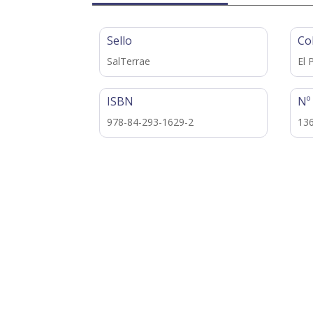
Sello
Co
SalTerrae
El 
ISBN
Nº
978-84-293-1629-2
13