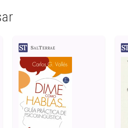
sar
SalTerrae