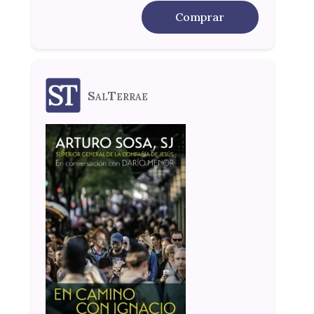
Comprar
SalTerrae