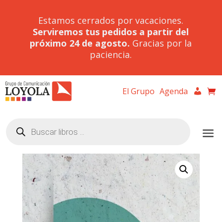
Estamos cerrados por vacaciones.
Serviremos tus pedidos a partir del
próximo 24 de agosto.
Gracias por la
paciencia.
El Grupo
Agenda
Búsqueda
de
productos