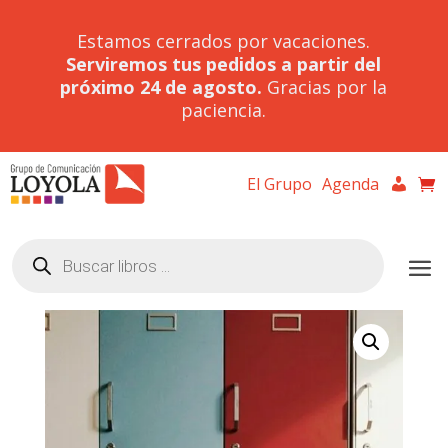
Estamos cerrados por vacaciones.
Serviremos tus pedidos a partir del
próximo 24 de agosto.
Gracias por la
paciencia.
El Grupo
Agenda
Búsqueda
de
productos