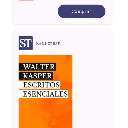
Comprar
SalTerrae