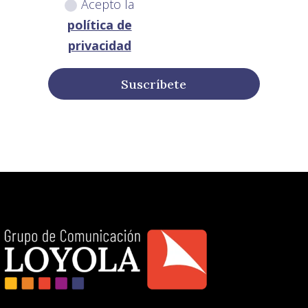
Acepto la
política de
privacidad
Suscríbete