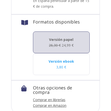
En España peninsular a partir de 15
€ de compra.
Formatos disponibles

Versión papel
26,30
€
24,99
€
Versión ebook
3,80
€
Otras opciones de

compra
Comprar en librerías
Comprar en Amazon