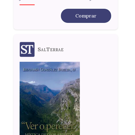
Comprar
SalTerrae