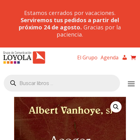
Estamos cerrados por vacaciones.
Serviremos tus pedidos a partir del
próximo 24 de agosto.
Gracias por la
paciencia.
El Grupo
Agenda
Búsqueda
de
productos