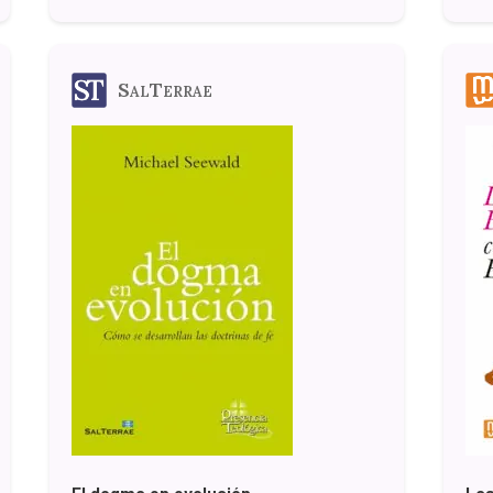
SalTerrae
El dogma en evolución
Las