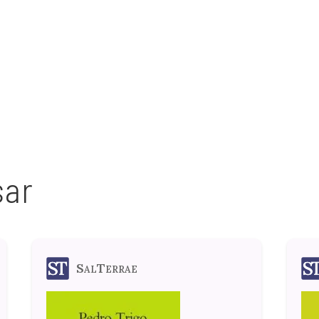
sar
SalTerrae