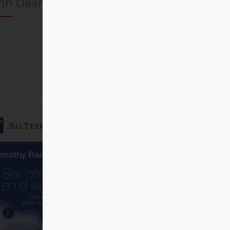
hn Dear
Comprar
SalTerrae