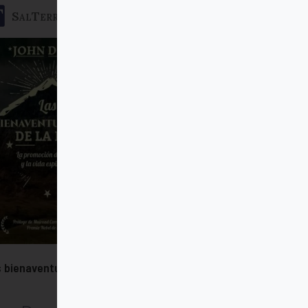
SalTerrae
 bienaventuranzas de la paz