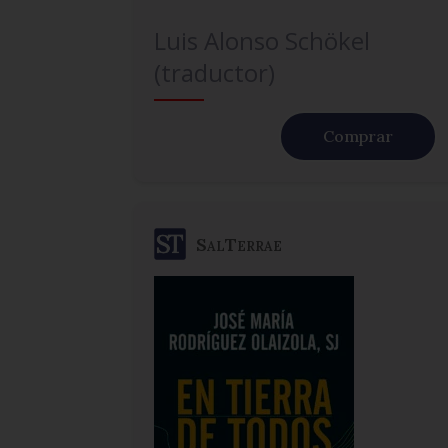
Luis Alonso Schökel
(traductor)
Comprar
SalTerrae