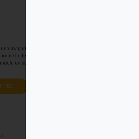
y una magnífica herramienta de trabajo
completo de la Biblia del Peregrino con
uándolo en su con
rrito
a.