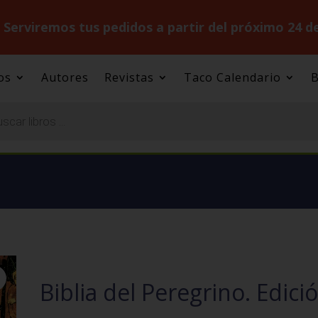
.
Serviremos tus pedidos a partir del próximo 24 d
os
Autores
Revistas
Taco Calendario
B
Biblia del Peregrino. Edició