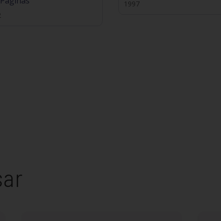
 Páginas
1997
2
sar