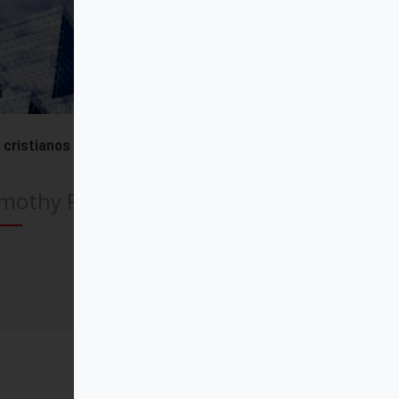
 cristianos en el siglo XXI
mothy Radcliffe OP
Comprar