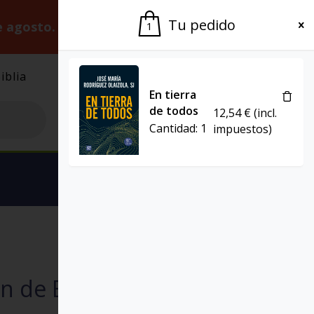
Tu pedido
e agosto.
Gracias por la paciencia.
1
iblia
El Grupo
Agenda
En tierra
de todos
12,54
€
(incl.
Cantidad:
1
impuestos)
Ver carrito
BIBLIA DEL PEREGRINO
n de Estudio (III)