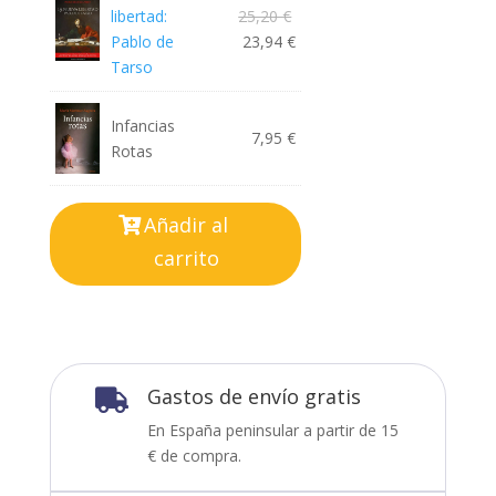
era:
actual
libertad:
25,20
€
Pablo de
23,94
€
31,95 €.
es:
Tarso
18,00 €.
Infancias
7,95
€
Rotas
Añadir al
carrito
Gastos de envío gratis

En España peninsular a partir de 15
€ de compra.