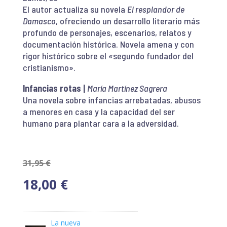
El autor actualiza su novela
El resplandor de
Damasco
, ofreciendo un desarrollo literario más
profundo de personajes, escenarios, relatos y
documentación histórica. Novela amena y con
rigor histórico sobre el «segundo fundador del
cristianismo».
Infancias rotas |
María Martínez Sagrera
Una novela sobre infancias arrebatadas, abusos
a menores en casa y la capacidad del ser
humano para plantar cara a la adversidad.
El
31,95
€
precio
El
18,00
€
original
precio
La nueva