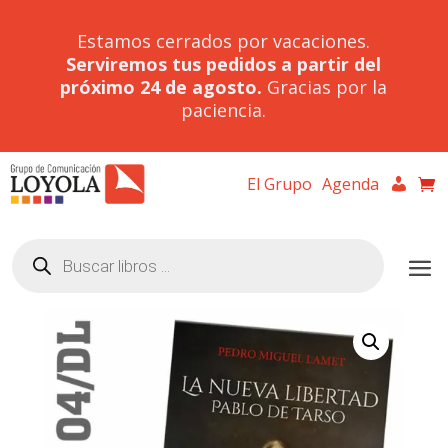
Estamos cerrados por vacaciones.
Serviremos tus pedidos a partir del
próximo 24 de agosto.
Gracias por la
paciencia.
El Grupo
Agenda
Búsqueda
de
productos