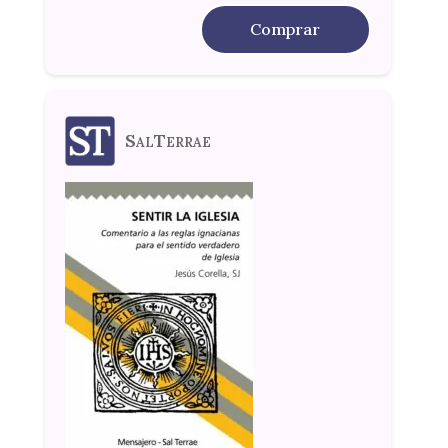
Comprar
SalTerrae