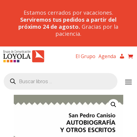
Estamos cerrados por vacaciones.
Serviremos tus pedidos a partir del
próximo 24 de agosto.
Gracias por la
paciencia.
El Grupo
Agenda
Búsqueda
de
productos