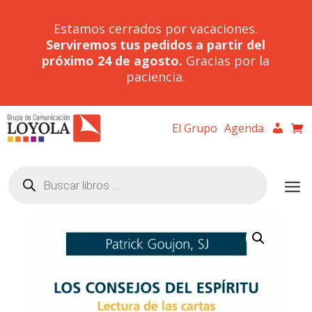
Estamos cerrados por vacaciones.
Serviremos tus pedidos a partir del
próximo 24 de agosto.
Gracias por la
paciencia.
El Grupo
Agenda
Búsqueda
de
productos