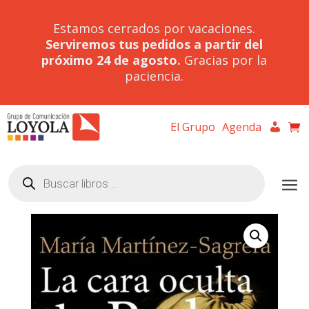
Estamos cerrados por vacaciones.
Serviremos tus pedidos a partir del
próximo 24 de agosto.
Gracias por la
paciencia.
El Grupo
Agenda
Búsqueda
de
productos